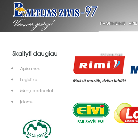
PAGRINDINIS
APIE
Skaityti daugiau
KONTAKTAI
Apie mus
Logistika
Mūsų partneriai
Įdomu