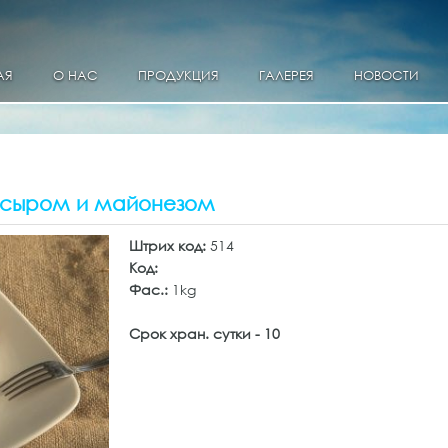
АЯ
О НАС
ПРОДУКЦИЯ
ГАЛЕРЕЯ
НОВОСТИ
с сыром и майонезом
Штрих код:
514
Код:
Фас.:
1kg
Срок хран. сутки - 10