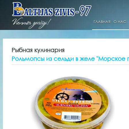
ГЛАВНАЯ
О НАС
Рыбная кулинария
Рольмопсы из сельди в желе "Морское г