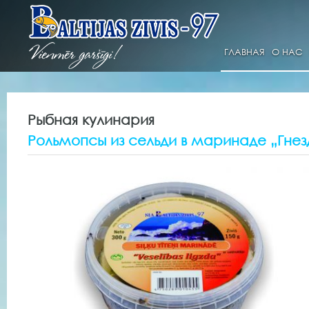
ГЛАВНАЯ
О НАС
Рыбная кулинария
Рольмопсы из сельди в маринаде „Гнез