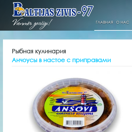
ГЛАВНАЯ
О НАС
Рыбная кулинария
Анчоусы в настое с приправами