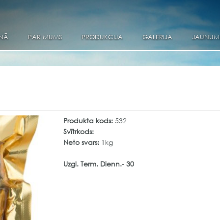
NĀ
PAR MUMS
PRODUKCIJA
GALERIJA
JAUNUM
Produkta kods:
532
Svītrkods:
Neto svars:
1kg
Uzgl. Term. Dienn.- 30