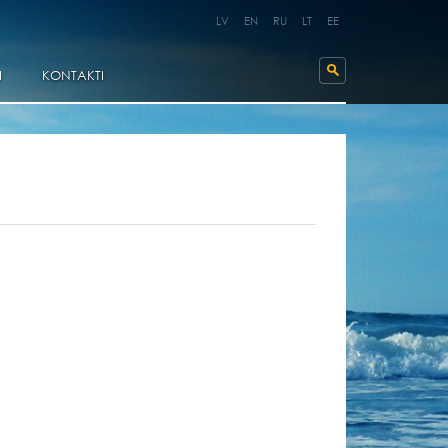
LV
EN
RU
LT
EE
I
KONTAKTI