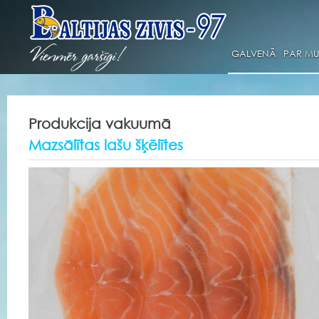
GALVENĀ
PAR M
Produkcija vakuumā
Mazsālītas lašu šķēlītes