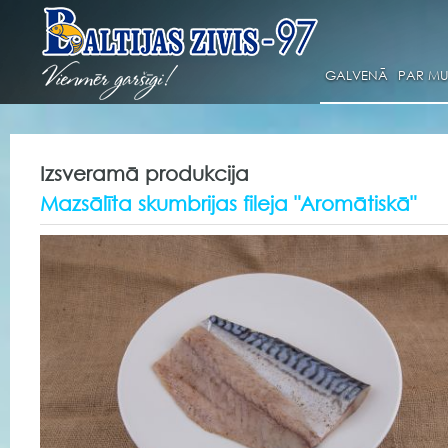
GALVENĀ
PAR M
Izsveramā produkcija
Mazsālīta skumbrijas fileja "Aromātiskā"