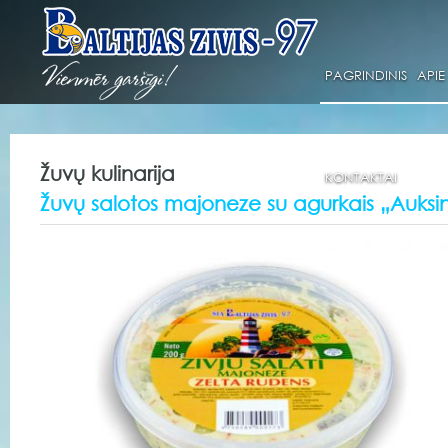
PAGRINDINIS
APIE
Žuvų kulinarija
KONTAKTAI
Žuvų salotos majoneze su agurkais „Auksin