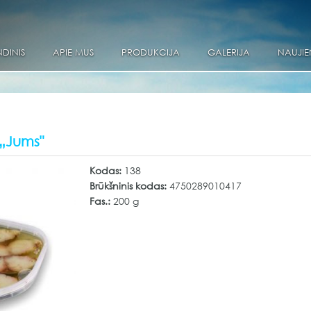
DINIS
APIE MUS
PRODUKCIJA
GALERIJA
NAUJIE
 „Jums"
Kodas:
138
Brūkšninis kodas:
4750289010417
Fas.:
200 g