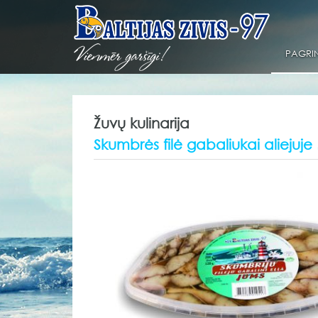
PAGRIN
Žuvų kulinarija
Skumbrės filė gabaliukai aliejuje