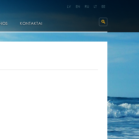
LV
EN
RU
LT
EE
NOS
KONTAKTAI