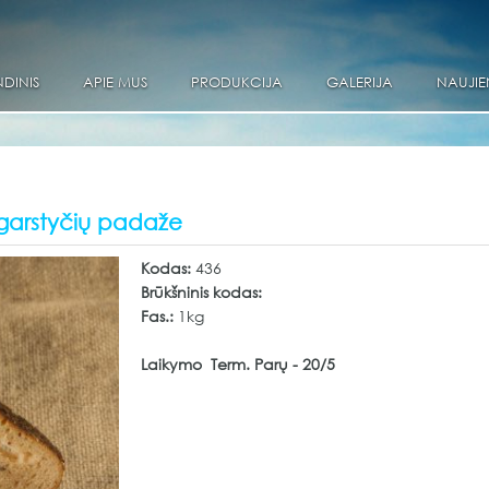
DINIS
APIE MUS
PRODUKCIJA
GALERIJA
NAUJIE
– garstyčių padaže
Kodas:
436
Brūkšninis kodas:
Fas.:
1kg
Laikymo Term. Parų - 20/5