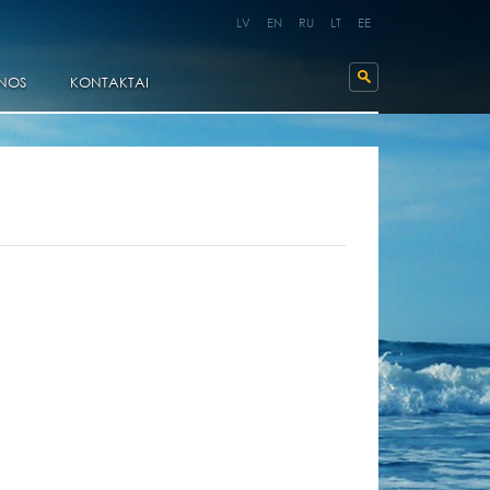
LV
EN
RU
LT
EE
NOS
KONTAKTAI