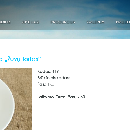
DINIS
APIE MUS
PRODUKCIJA
GALERIJA
NAUJIE
se „Žuvų tortas”
Kodas:
419
Brūkšninis kodas:
Fas.:
1kg
Laikymo Term. Parų - 60