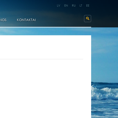
LV
EN
RU
LT
EE
NOS
KONTAKTAI