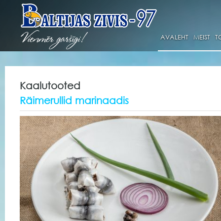
AVALEHT
MEIST
T
Kaalutooted
Räimerullid marinaadis