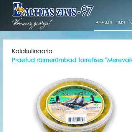
AVALEHT
MEIST
T
Kalakulinaaria
Praetud räimerümbad tarretises "Merevaik