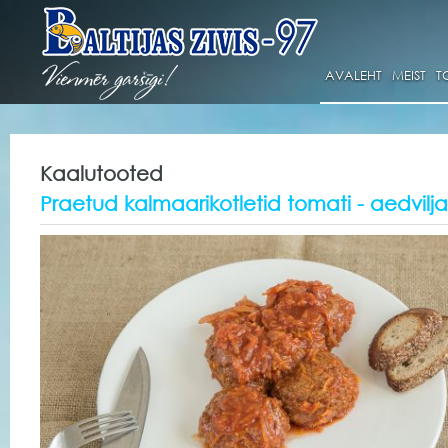
AVALEHT
MEIST
T
Kaalutooted
Praetud kalmaarikotletid tomati - aedvilj