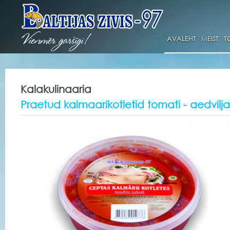
AVALEHT
MEIST
T
Kalakulinaaria
Praetud kalmaarikotletid tomati - aedvilj