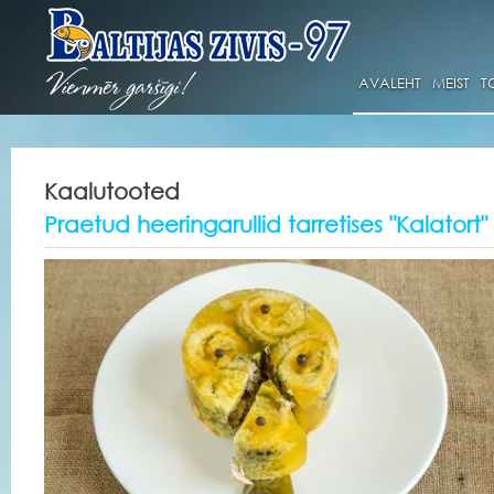
AVALEHT
MEIST
T
Kaalutooted
Praetud heeringarullid tarretises "Kalatort"