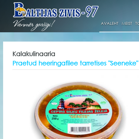
AVALEHT
MEIST
T
Kalakulinaaria
Praetud heeringafilee tarretises "Seeneke"