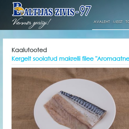
AVALEHT
MEIST
T
Kaalutooted
Kergelt soolatud makrelli filee "Aromaatne